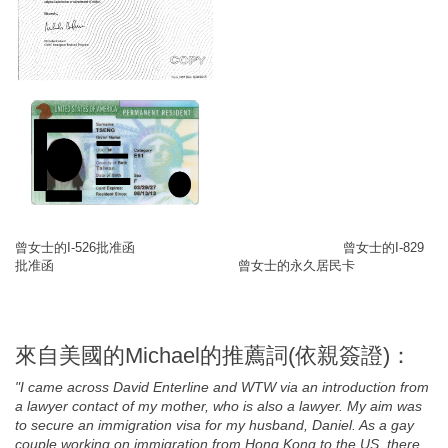
曾女士的I-526批准函 曾女士的I-829
批准函 曾女士的永久居民卡
來自美國的Michael的推薦詞(依親簽證)：
"I came across David Enterline and WTW via an introduction from
a lawyer contact of my mother, who is also a lawyer. My aim was
to secure an immigration visa for my husband, Daniel. As a gay
couple working on immigration from Hong Kong to the US, there