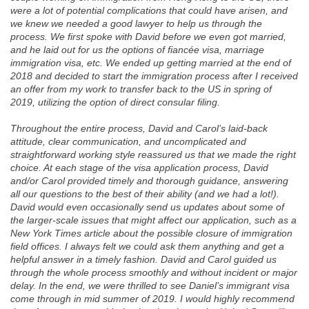
were a lot of potential complications that could have arisen, and
we knew we needed a good lawyer to help us through the
process. We first spoke with David before we even got married,
and he laid out for us the options of fiancée visa, marriage
immigration visa, etc. We ended up getting married at the end of
2018 and decided to start the immigration process after I received
an offer from my work to transfer back to the US in spring of
2019, utilizing the option of direct consular filing.
Throughout the entire process, David and Carol’s laid-back
attitude, clear communication, and uncomplicated and
straightforward working style reassured us that we made the right
choice. At each stage of the visa application process, David
and/or Carol provided timely and thorough guidance, answering
all our questions to the best of their ability (and we had a lot!).
David would even occasionally send us updates about some of
the larger-scale issues that might affect our application, such as a
New York Times article about the possible closure of immigration
field offices. I always felt we could ask them anything and get a
helpful answer in a timely fashion. David and Carol guided us
through the whole process smoothly and without incident or major
delay. In the end, we were thrilled to see Daniel’s immigrant visa
come through in mid summer of 2019. I would highly recommend