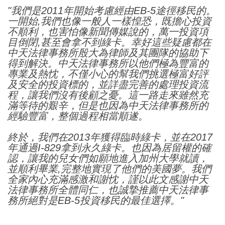
"我們是2011年開始考慮經由EB-5途徑移民的。
一開始,我們也像一般人一樣惶恐
，
既擔心投資
不順利
，
也害怕像新聞傳媒說的
，
萬一投資項
目倒閉,甚至會拿不到綠卡。幸好這些疑慮都在
中天法律事務所殷大為律師及其團隊的協助下
得到解決。中天法律事務所以他們極為豐富的
專業及熱忱
，
不僅小心的幫我們挑選極富好評
及安全的投資標的
，
並詳盡完善的處理投資流
程
，
讓我們沒有後顧之憂。這一路走來雖然充
滿等待的艱辛
，
但是也因為中天法律事務所的
經驗豐富
，
整個過程相當順遂。
終於
，
我們在2013年獲得臨時綠卡
，
並在2017
年通過I-829拿到永久綠卡。也因為居留權的確
認
，
讓我的兒女們如願地進入加州大學就讀
，
並順利畢業,完整地實現了他們的美國夢。我們
全家內心充滿感激和謝忱
，
謹以此文感謝中天
法律事務所全體同仁
，
也誠摯推薦中天法律事
務所絕對是EB-5投資移民的最佳選擇。"