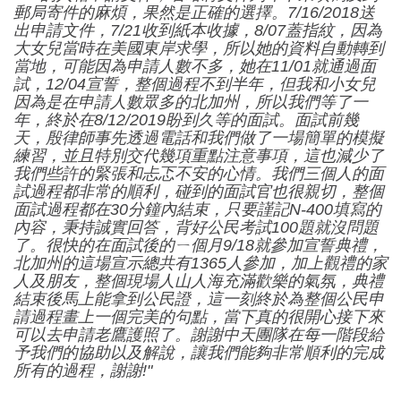
郵局寄件的麻煩，果然是正確的選擇。7/16/2018送
出申請文件，7/21收到紙本收據，8/07蓋指紋，因為
大女兒當時在美國東岸求學，所以她的資料自動轉到
當地，可能因為申請人數不多，她在11/01就通過面
試，12/04宣誓，整個過程不到半年，但我和小女兒
因為是在申請人數眾多的北加州，所以我們等了一
年，終於在8/12/2019盼到久等的面試。面試前幾
天，殷律師事先透過電話和我們做了一場簡單的模擬
練習，並且特別交代幾項重點注意事項，這也減少了
我們些許的緊張和忐忑不安的心情。我們三個人的面
試過程都非常的順利，碰到的面試官也很親切，整個
面試過程都在30分鐘內結束，只要謹記N-400填寫的
內容，秉持誠實回答，背好公民考試100題就沒問題
了。很快的在面試後的ㄧ個月9/18就參加宣誓典禮，
北加州的這場宣示總共有1365人參加，加上觀禮的家
人及朋友，整個現場人山人海充滿歡樂的氣氛，典禮
結束後馬上能拿到公民證，這一刻終於為整個公民申
請過程畫上一個完美的句點，當下真的很開心接下來
可以去申請老鷹護照了。謝謝中天團隊在每一階段給
予我們的協助以及解說，讓我們能夠非常順利的完成
所有的過程，謝謝!"