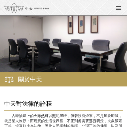
關於中天
中天對法律的詮釋
古時油燈上的火雖然可以照明黑暗，但若沒有燈罩，不是風吹即滅，
就是星火燎原；而現實的生活世界裡，不正到處需要那盞明燈，火象徵著
正義，燈罩好比為法律。因此人民權利的維護、公理正義的伸張、以及所