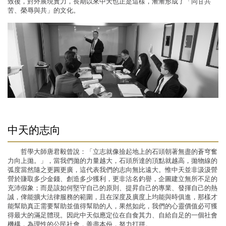
致後，對外展現實力，長期以來中天也正是這樣，漸漸形成了「同甘共
苦、榮辱與共」的文化。
中天的志向
哲學大師唐君毅曾說：「立志就像撿起地上的石頭朝著無盡的蒼穹奮
力向上拋。」，當我們拋的力量越大，石頭所達的頂點就越高，拋物線的
弧度當然隨之更圓更廣，這代表我們的志向無比遠大。惟中天並非汲汲營
營於賺取多少金錢、創造多少獲利，更非沽名釣譽，企圖建立無所不足的
充沛假象；而是該如何堅守自己的原則、提昇自己的專業、發揮自己的熱
誠，俾能擴大法律服務的範圍，且在深度及廣度上均能與時俱進，那樣才
能幫助真正需要幫助並值得幫助的人，果然如此，我們的心靈價值必可獲
得最大的滿足體現。因此中天似應定位在自食其力、自給自足的一個社會
機構，為理性的公民社會，善盡本份，努力打拼。