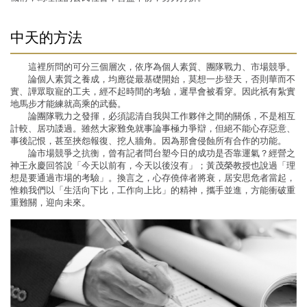
中天的方法
這裡所問的可分三個層次，依序為個人素質、團隊戰力、市場競爭。
論個人素質之養成，均應從最基礎開始，莫想一步登天，否則華而不
實、譁眾取寵的工夫，經不起時間的考驗，遲早會被看穿。因此祇有紮實
地馬步才能練就高乘的武藝。
論團隊戰力之發揮，必須認清自我與工作夥伴之間的關係，不是相互
計較、居功諉過。雖然大家難免就事論事極力爭辯，但絕不能心存惡意、
事後記恨，甚至挾怨報復、挖人牆角。因為那會侵蝕所有合作的功能。
論市場競爭之抗衡，曾有記者問台塑今日的成功是否靠運氣？經營之
神王永慶回答說「今天以前有，今天以後沒有」；黃茂榮教授也說過「理
想是要通過市場的考驗」。換言之，心存僥倖者將衰，居安思危者當起，
惟賴我們以「生活向下比，工作向上比」的精神，攜手並進，方能衝破重
重難關，迎向未來。