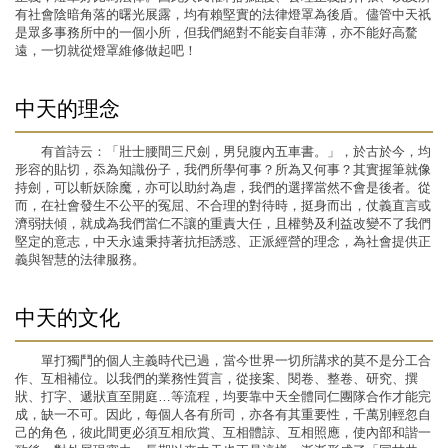
有社會陰暗角落的曙光展露，均有賴堅實的法律燈罩為後盾。儘管中天祇
是眾多事務所中的一個小所，但我們絕對不能妄自菲薄，亦不能好高騖
遠，一切就從燈罩維修做起吧！
中天的理念
有首詩云：「壯士腰間三尺劍，男兒腹內五車書。」，於古於今，均
形容的貼切，忝為知識份子，我們所學何事？所為又何事？其實握筆就像
持劍，可以斬妖除魔，亦可以助紂為虐，我們的選擇當然不會是後者。從
而，在社會發生不公平的冤屈、不合理的對待時，挺身而出，仗義直言或
濟弱扶傾，就成為我們當仁不讓的重責大任，且權勢及利益改變不了我們
堅定的意志，中天永遠秉持著抗拒誘惑、正派經營的理念，為社會提供正
義與智慧的法律服務。
中天的文化
單打獨鬥的個人主義時代已過，當今世界一切所講求的莫不是分工合
作、互相補位。以我們的業務性質言，從接案、閱卷、整卷、研究、撰
狀、打字、遞狀直至開庭…等流程，均要靠中天全體同仁團隊合作才能完
成，缺一不可。因此，每個人各有所司，亦各有其重要性，千萬別輕忽自
己的角色，彼此間更必須互相欣賞、互相體諒、互相照應，使內部和諧一