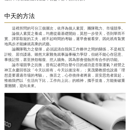
中天的方法
這裡所問的可分三個層次，依序為個人素質、團隊戰力、市場競爭。
論個人素質之養成，均應從最基礎開始，莫想一步登天，否則華而不
實、譁眾取寵的工夫，經不起時間的考驗，遲早會被看穿。因此祇有紮實
地馬步才能練就高乘的武藝。
論團隊戰力之發揮，必須認清自我與工作夥伴之間的關係，不是相互
計較、居功諉過。雖然大家難免就事論事極力爭辯，但絕不能心存惡意、
事後記恨，甚至挾怨報復、挖人牆角。因為那會侵蝕所有合作的功能。
論市場競爭之抗衡，曾有記者問台塑今日的成功是否靠運氣？經營之
神王永慶回答說「今天以前有，今天以後沒有」；黃茂榮教授也說過「理
想是要通過市場的考驗」。換言之，心存僥倖者將衰，居安思危者當起，
惟賴我們以「生活向下比，工作向上比」的精神，攜手並進，方能衝破重
重難關，迎向未來。