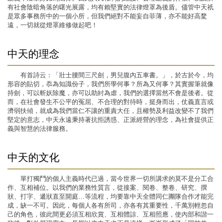
有社會陰暗角落的曙光展露，均有賴堅實的法律燈罩為後盾。儘管中天祇
是眾多事務所中的一個小所，但我們絕對不能妄自菲薄，亦不能好高騖
遠，一切就從燈罩維修做起吧！
中天的理念
有首詩云：「壯士腰間三尺劍，男兒腹內五車書。」，於古於今，均
形容的貼切，忝為知識份子，我們所學何事？所為又何事？其實握筆就像
持劍，可以斬妖除魔，亦可以助紂為虐，我們的選擇當然不會是後者。從
而，在社會發生不公平的冤屈、不合理的對待時，挺身而出，仗義直言或
濟弱扶傾，就成為我們當仁不讓的重責大任，且權勢及利益改變不了我們
堅定的意志，中天永遠秉持著抗拒誘惑、正派經營的理念，為社會提供正
義與智慧的法律服務。
中天的文化
單打獨鬥的個人主義時代已過，當今世界一切所講求的莫不是分工合
作、互相補位。以我們的業務性質言，從接案、閱卷、整卷、研究、撰
狀、打字、遞狀直至開庭…等流程，均要靠中天全體同仁團隊合作才能完
成，缺一不可。因此，每個人各有所司，亦各有其重要性，千萬別輕忽自
己的角色，彼此間更必須互相欣賞、互相體諒、互相照應，使內部和諧一