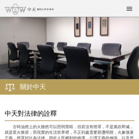
關於中天
中天對法律的詮釋
古時油燈上的火雖然可以照明黑暗，但若沒有燈罩，不是風吹即滅，
就是星火燎原；而現實的生活世界裡，不正到處需要那盞明燈，火象徵著
正義，燈罩好比為法律。因此人民權利的維護、公理正義的伸張、以及所