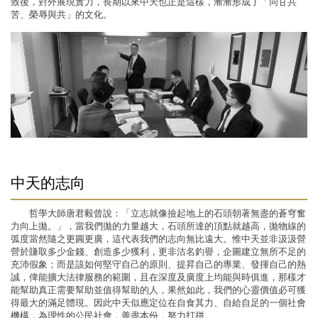
致後，對外展現實力，長期以來中天也正是這樣，漸漸形成了「同甘共
苦、榮辱與共」的文化。
中天的志向
哲學大師唐君毅曾說：「立志就像撿起地上的石頭朝著無盡的蒼穹奮
力向上拋。」，當我們拋的力量越大，石頭所達的頂點就越高，拋物線的
弧度當然隨之更圓更廣，這代表我們的志向無比遠大。惟中天並非汲汲營
營於賺取多少金錢、創造多少獲利，更非沽名釣譽，企圖建立無所不足的
充沛假象；而是該如何堅守自己的原則、提昇自己的專業、發揮自己的熱
誠，俾能擴大法律服務的範圍，且在深度及廣度上均能與時俱進，那樣才
能幫助真正需要幫助並值得幫助的人，果然如此，我們的心靈價值必可獲
得最大的滿足體現。因此中天似應定位在自食其力、自給自足的一個社會
機構，為理性的公民社會，善盡本份，努力打拼。